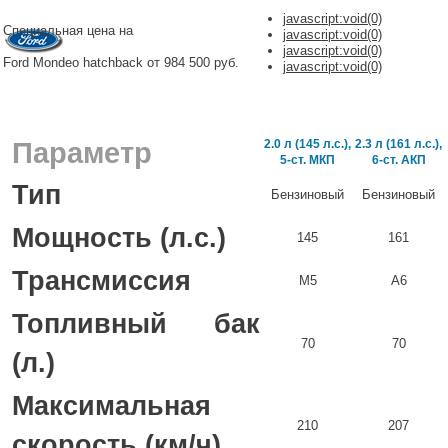
javascript:void(0)
Специальная цена на
javascript:void(0)
javascript:void(0)
Ford Mondeo hatchback от 984 500 руб.
javascript:void(0)
Параметр
2.0 л (145 л.с.),
2.3 л (161 л.с.),
5-ст. МКП
6-ст. АКП
Тип
Бензиновый
Бензиновый
Мощность (л.с.)
145
161
Трансмиссия
М5
А6
Топливный бак
70
70
(л.)
Максимальная
210
207
скорость (км/ч)