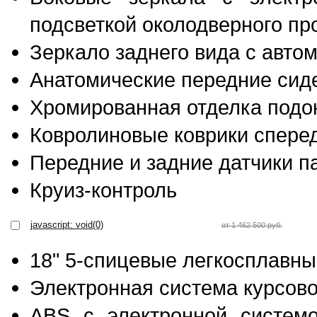
подсветкой околодверного пр
Зеркало заднего вида с авто
Анатомические передние сид
Хромированная отделка подо
Ковролиновые коврики сперед
Передние и задние датчики п
Круиз-контроль
javascript: void(0)
от 1 462 500 руб.
18" 5-спицевые легкосплавны
Электронная система курсово
ABS c электронной системо