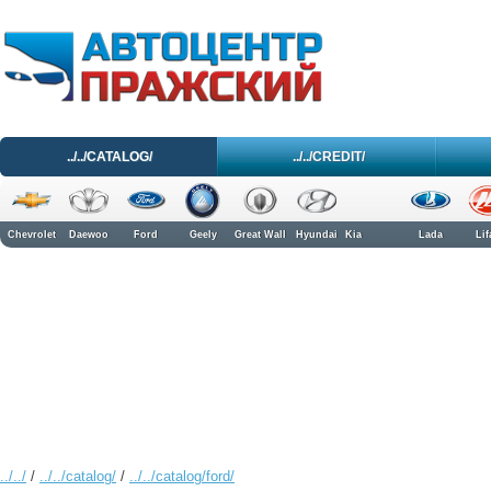
../../CATALOG/
../../CREDIT/
Chevrolet
Daewoo
Ford
Geely
Great Wall
Hyundai
Kia
Lada
Lif
../../
/
../../catalog/
/
../../catalog/ford/