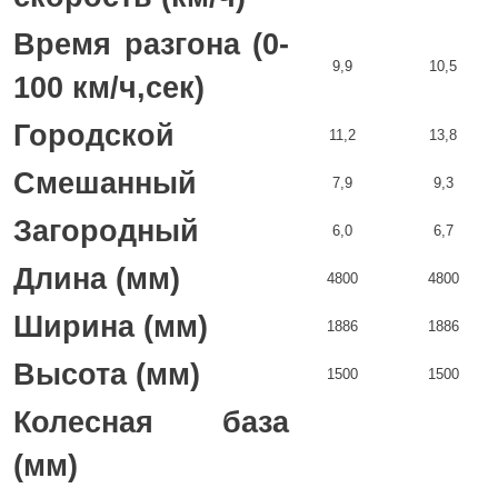
Время разгона (0-
9,9
10,5
100 км/ч,сек)
Городской
11,2
13,8
Смешанный
7,9
9,3
Загородный
6,0
6,7
Длина (мм)
4800
4800
Ширина (мм)
1886
1886
Высота (мм)
1500
1500
Колесная база
(мм)