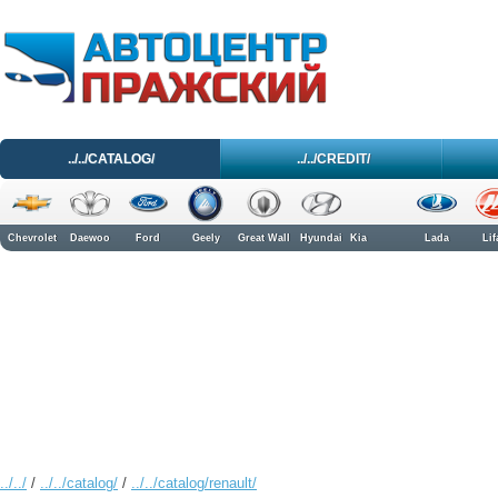
../../CATALOG/
../../CREDIT/
Chevrolet
Daewoo
Ford
Geely
Great Wall
Hyundai
Kia
Lada
Lif
../../
/
../../catalog/
/
../../catalog/renault/