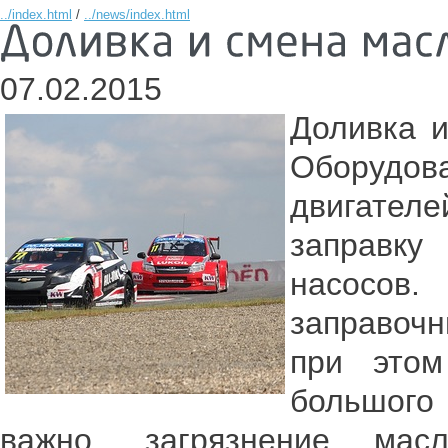
../index.html
/
../news/index.html
07.02.2015
Доливка и
Оборудо
двигател
заправку
насосов.
заправочн
при этом
большого 
важно, загрязнение мас