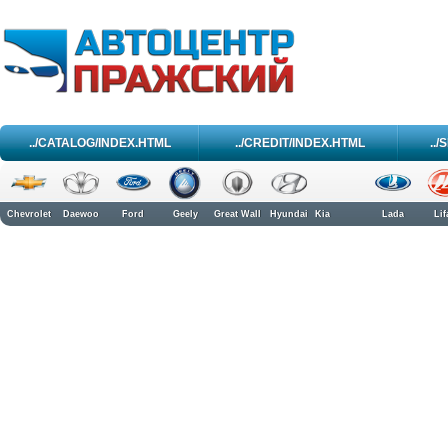
../CATALOG/INDEX.HTML
../CREDIT/INDEX.HTML
..
Chevrolet
Daewoo
Ford
Geely
Great Wall
Hyundai
Kia
Lada
Lif