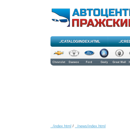
../CATALOG/INDEX.HTML
../CRE
Chevrolet
Daewoo
Ford
Geely
Great Wall
../index.html
/
../news/index.html