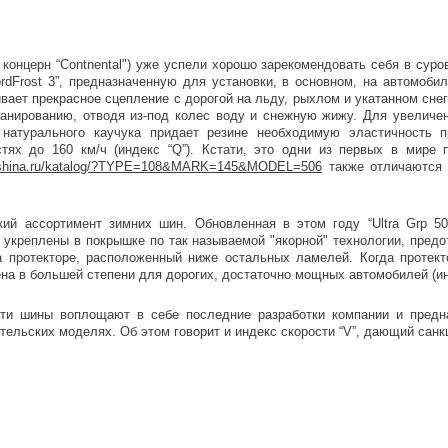
концерн “Contnental") уже успели хорошо зарекомендовать себя в суро
dFrost 3”, предназначенную для установки, в основном, на автомоби
вает прекрасное сцепление с дорогой на льду, рыхлом и укатанном снег
ланированию, отводя из-под колес воду и снежную жижу. Для увеличе
атурального каучука придает резине необходимую эластичность п
стях до 160 км/ч (индекс “Q”). Кстати, это одни из первых в мире
bbshina.ru/katalog/?TYPE=108&MARK=145&MODEL=506
также отличаются 
кий ассортимент зимних шин. Обновленная в этом году “Ultra Grp 5
е укреплены в покрышке по так называемой "якорной" технологии, пре
 протекторе, расположенный ниже остальных ламелей. Когда протекто
а в большей степени для дорогих, достаточно мощных автомобилей (инде
. Эти шины воплощают в себе последние разработки компании и пред
ельских моделях. Об этом говорит и индекс скорости “V”, дающий санкц