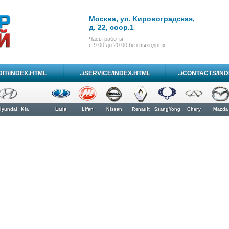
Москва, ул. Кировоградская,
д. 22, соор.1
Часы работы:
с 9:00 до 20:00 без выходных
DIT/INDEX.HTML
../SERVICE/INDEX.HTML
../CONTACTS/IN
Hyundai
Kia
Lada
Lifan
Nissan
Renault
SsangYong
Chery
Mazda