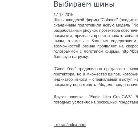
17.12.2015
Шины шведской фирмы “Gslaved" (входит в 
скандинавы подготовили новую модель “Nor
разработанный рисунок протектора обеспечи
покрышки, призваны препятствовать аквап
шипы, а смесь с большим содержанием н
возможностей резина проявляет на скоро
голограммой с логотипом фирмы.
http://
большую нагрузку.
“Good Year” традиционно предлагает широ
протектора, но и множество шипов, которы
индикатор износа - специальный выступ на
покрышку пора менять. Модель предназначен
Другая новинка - “Eagle Ultra Grp GW3”
погодных условиях на роскошных представит
../news/index.html