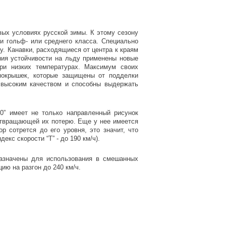
вых условиях русской зимы. К этому сезону
ли гольф- или среднего класса. Специально
у. Канавки, расходящиеся от центра к краям
ния устойчивости на льду применены новые
ри низких температурах. Максимум своих
 покрышек, которые защищены от подделки
высоким качеством и способны выдержать
00” имеет не только направленный рисунок
дотвращающей их потерю. Еще у нее имеется
р сотрется до его уровня, это значит, что
кс скорости “Т” - до 190 км/ч).
назначены для использования в смешанных
ию на разгон до 240 км/ч.