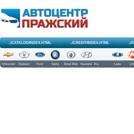
../CATALOG/INDEX.HTML
../CREDIT/INDEX.HTML
..
Chevrolet
Daewoo
Ford
Geely
Great Wall
Hyundai
Kia
Lada
Lif