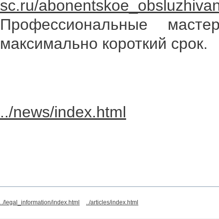
sc.ru/abonentskoe_obsluzhiva
Профессиональные масте
максимально короткий срок.
../news/index.html
../legal_information/index.html
../articles/index.html